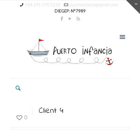
+54 291 570 5218
puertoinfancia@gmail.com
DIEGEP: N°7989
Client 4
0